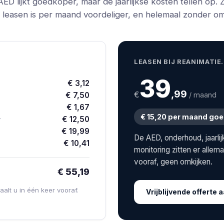
ED lijkt goedkoper, maar de jaarlijkse kosten tellen op. 
: leasen is per maand voordeliger, en helemaal zonder om
LEASEN BIJ REANIMATIE
39
€ 3,12
,99
€
€ 7,50
/ maand
€ 1,67
€ 15,20 per maand go
€ 12,50
r
€ 19,99
De AED, onderhoud, jaarli
€ 10,41
monitoring zitten er allem
vooraf, geen omkijken.
€ 55,19
alt u in één keer vooraf.
Vrijblijvende offerte