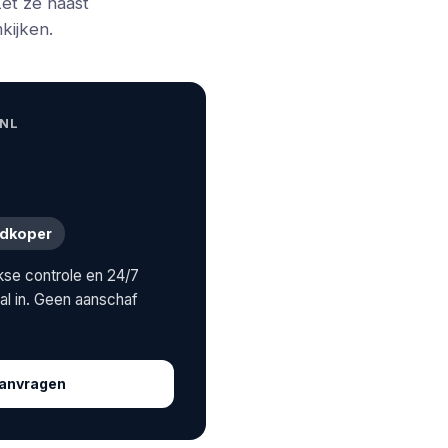
Zet ze naast
kijken.
.NL
edkoper
jkse controle en 24/7
aal in. Geen aanschaf
 aanvragen