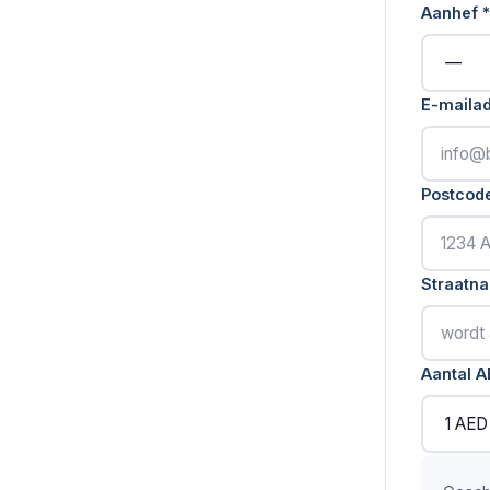
Aanhef
*
E-maila
Postcod
Straatn
Aantal A