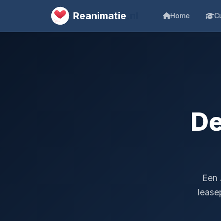
Reanimatie
.nl
Home
C
De
Een 
lease