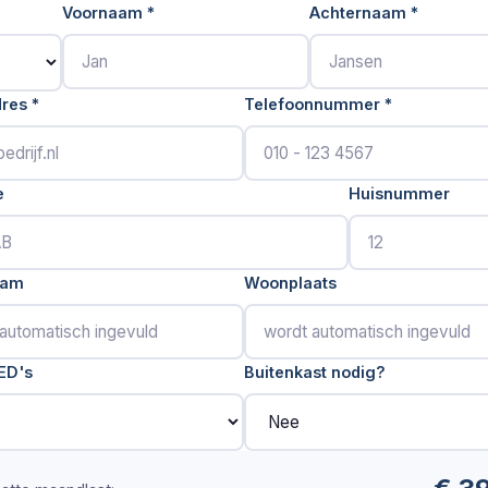
Voornaam
*
Achternaam
*
dres
*
Telefoonnummer
*
e
Huisnummer
aam
Woonplaats
ED's
Buitenkast nodig?