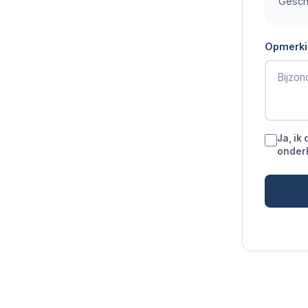
Gesch
Opmerki
Ja, ik
onder