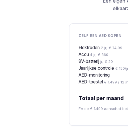
Een eigen A
elkaar
ZELF EEN AED KOPEN
Elektroden
2 jr, € 74,99
Accu
4 jr, € 360
9V-batterij
jr, € 20
Jaarlijkse controle
€ 150/j
AED-monitoring
AED-toestel
€ 1.499 / 12 jr
Totaal per maand
En de € 1.499 aanschaf beta