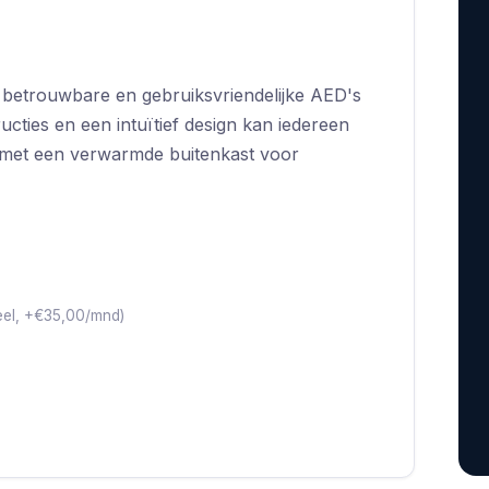
t betrouwbare en gebruiksvriendelijke AED's
cties en een intuïtief design kan iedereen
 met een verwarmde buitenkast voor
eel, +€35,00/mnd)