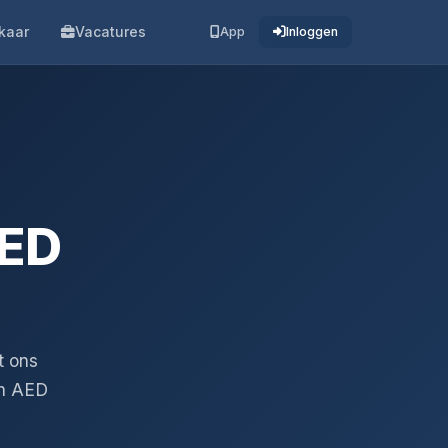
kaar
Vacatures
App
Inloggen
AED
t ons
en AED