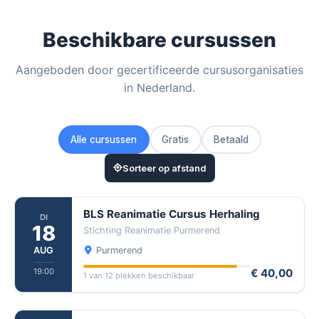
Beschikbare cursussen
Aangeboden door gecertificeerde cursusorganisaties
in Nederland.
Alle cursussen
Gratis
Betaald
Sorteer op afstand
BLS Reanimatie Cursus Herhaling
DI
18
Stichting Reanimatie Purmerend
AUG
Purmerend
19:00
€ 40,00
1 van 12 plekken beschikbaar