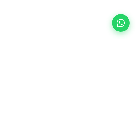
AED leasen
Cursus boeken
CONTACT
Reanimatie B.V.
Naardermeer 118
1447 KN Purmerend