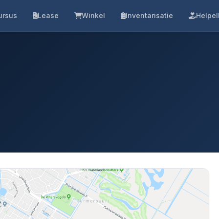
ursus
Lease
Winkel
Inventarisatie
Helpel