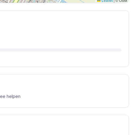
Leaflet
|
© OSM
mee helpen