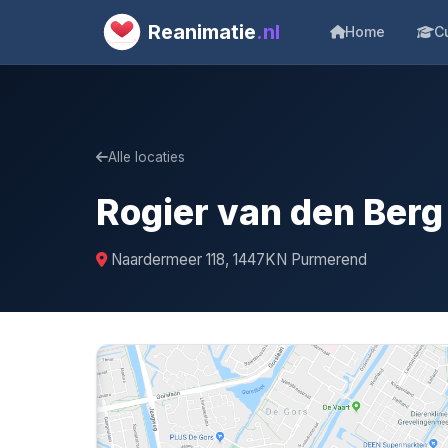
Reanimatie
.nl
Home
C
Alle locaties
Rogier van den Berg
Naardermeer 118, 1447KN Purmerend