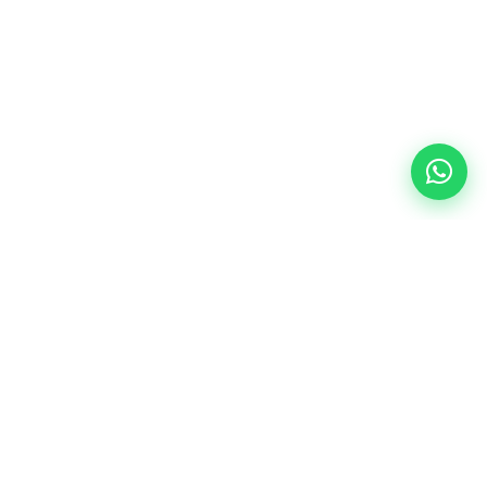
Klaar voor een hartveilige omgeving?
Lease een AED, volg een reanimatiecursus of laat
ons uw bestaande AED-park beheren.
AED leasen
Cursus boeken