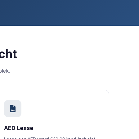
cht
plek.
AED Lease