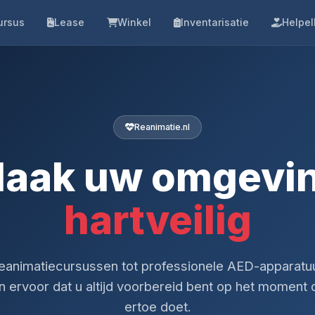
ursus
Lease
Winkel
Inventarisatie
Helpel
Reanimatie.nl
aak uw omgevi
hartveilig
eanimatiecursussen tot professionele AED-apparatuu
 ervoor dat u altijd voorbereid bent op het moment 
ertoe doet.