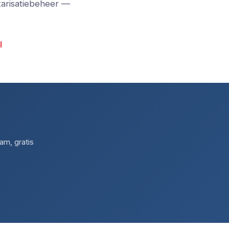
tarisatiebeheer —
l
am, gratis