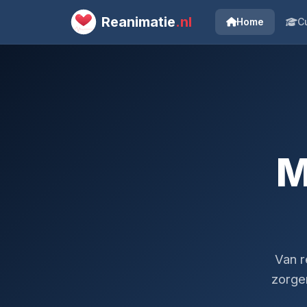
Reanimatie
.nl
Home
C
M
Van r
zorgen