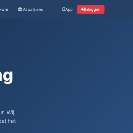
kaar
Vacatures
App
Inloggen
ng
r. Wij
dat het