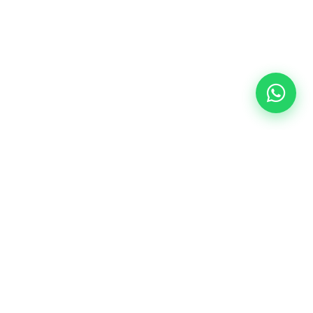
AED leasen
Cursus boeken
CONTACT
Reanimatie B.V.